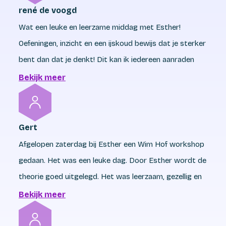
rené de voogd
Wat een leuke en leerzame middag met Esther!
Oefeningen, inzicht en een ijskoud bewijs dat je sterker
bent dan dat je denkt! Dit kan ik iedereen aanraden
Bekijk meer
Gert
Afgelopen zaterdag bij Esther een Wim Hof workshop
gedaan. Het was een leuke dag. Door Esther wordt de
theorie goed uitgelegd. Het was leerzaam, gezellig en
het ijsbad toch uitdagend. Ook de lunch werd goed
Bekijk meer
verzorgd. Aanrader!