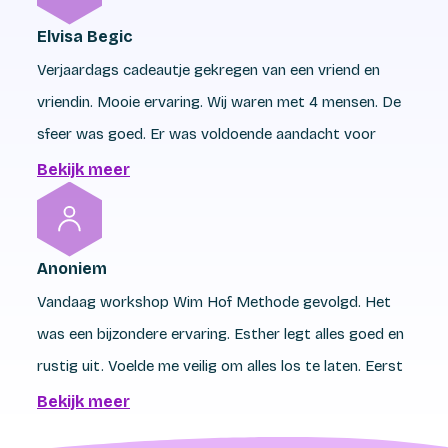
Elvisa Begic
Verjaardags cadeautje gekregen van een vriend en
vriendin. Mooie ervaring. Wij waren met 4 mensen. De
sfeer was goed. Er was voldoende aandacht voor
iedereen. Methode ken ik al en beoeffende het. Het
Bekijk meer
was wel fijn om het een keer van een proffecional te
horen en te zien. Lieve vrouw is Esther. Faciliteiten
waren top, omgeving ook en de luch was heerlijk. Ga
Anoniem
zo door Esther.
Vandaag workshop Wim Hof Methode gevolgd. Het
was een bijzondere ervaring. Esther legt alles goed en
rustig uit. Voelde me veilig om alles los te laten. Eerst
de ademhalingsessie. Dat was spannend. Na afloop
Bekijk meer
voelde ik nij heel ontspannen. Beetje high. Het ijsbad