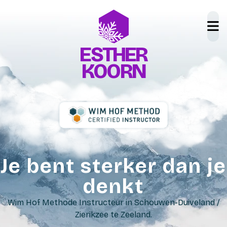
ESTHER
KOORN
Je bent sterker dan je
denkt
Wim Hof Methode Instructeur in Schouwen-Duiveland /
Zierikzee te Zeeland.