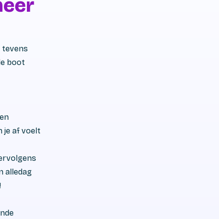
meer
n tevens
de boot
 en
 je af voelt
vervolgens
n alledag
!
ende