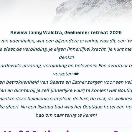
Review Janny Walstra, deelnemer retreat 2025
 van ademhalen, wat een bijzondere ervaring was dit, een ‘
e sfeer, de verbinding, je eigen (innerlijke) kracht, ‘je kunt m
denkt’!
ardevolle ervaring, verbinding en belevenis! Een avontuur o
vergeten ❤️
en betrokkenheid van Gearte en Esther zorgen voor een veil
en en dichterbij je zelf (innerlijke vuur) te komen! Het Bouti
maakte deze belevenis compleet, de luxe, de rust, de wellnes
e sfeer! Na een ijskoud bad was het Boutique hotel een hee
bad om naar terug te keren!