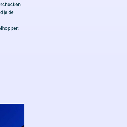
 inchecken.
d je de
elhopper: