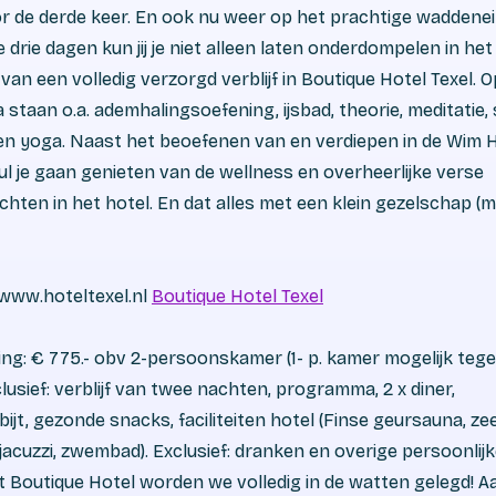
r de derde keer. En ook nu weer op het prachtige waddeneil
e drie dagen kun jij je niet alleen laten onderdompelen in het 
 van een volledig verzorgd verblijf in Boutique Hotel Texel. 
taan o.a. ademhalingsoefening, ijsbad, theorie, meditatie, s
en yoga. Naast het beoefenen van en verdiepen in de Wim 
l je gaan genieten van de wellness en overheerlijke verse
hten in het hotel. En dat alles met een klein gezelschap (m
 www.hoteltexel.nl
Boutique Hotel Texel
ing: € 775.- obv 2-persoonskamer (1- p. kamer mogelijk teg
nclusief: verblijf van twee nachten, programma, 2 x diner,
tbijt, gezonde snacks, faciliteiten hotel (Finse geursauna, z
acuzzi, zwembad). Exclusief: dranken en overige persoonlij
dit Boutique Hotel worden we volledig in de watten gelegd! Aa