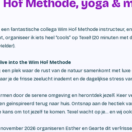
 Hof Methode, yoga & 
een fantastische collega Wim Hof Methode instructeur, e
, organiseer ik iets heel “cools” op Texel! (20 minuten met 
Helder).
dive into the Wim Hof Methode
r: een plek waar de rust van de natuur samenkomt met luxe
ar je de frisse zeelucht inademt en de dagelijkse stress van
armen door de serene omgeving en herontdek jezelf. Keer 
n geïnspireerd terug naar huis. Ontsnap aan de hectiek va
 kans om tot jezelf te komen. Texel wacht op je… en wij ook
9 november 2026 organiseren Esther en Gearte dit verfriss