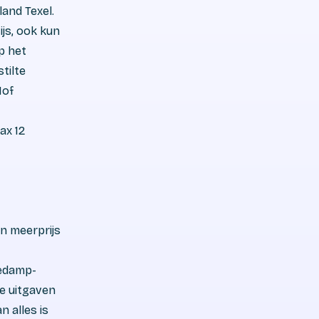
and Texel.
ijs, ook kun
Op het
tilte
Hof
ax 12
en meerprijs
eedamp-
ke uitgaven
n alles is