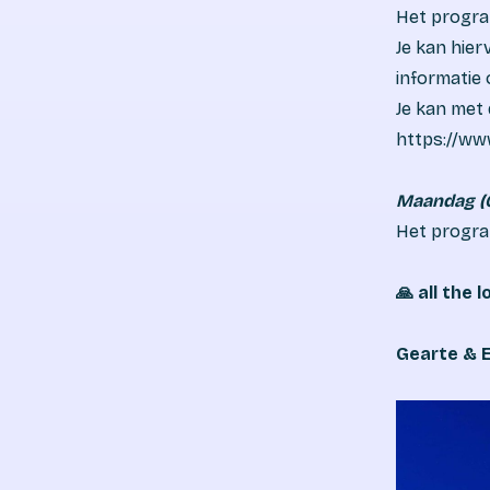
Het program
Je kan hier
informatie 
Je kan met 
https://www
Maandag (0
Het progra
🙏 all the 
Gearte & 