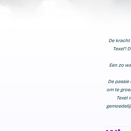
De kracht
Texel’! D
Een zo wa
De passie 
om te groei
Texel 
gemoedelijk