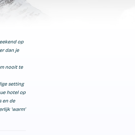
weekend op
eer dan je
m nooit te
ige setting
que hotel op
s en de
rlijk ‘warm’