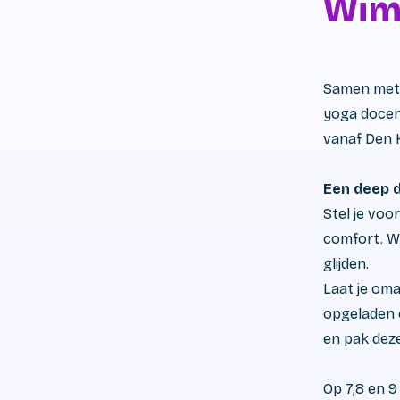
Wim
Samen met 
yoga docent
vanaf Den 
Een deep 
Stel je voo
comfort. Wa
glijden.
Laat je om
opgeladen e
en pak deze
Op 7,8 en 