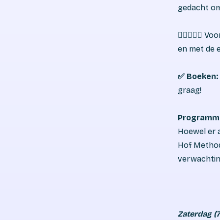
gedacht om 
🙆‍♀️🙆🏽‍♂️
en met de 
✅ Boeken
graag!
Programm
Hoewel er a
Hof Method
verwachtin
Zaterdag (7