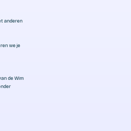
met anderen
oren we je
 van de Wim
onder