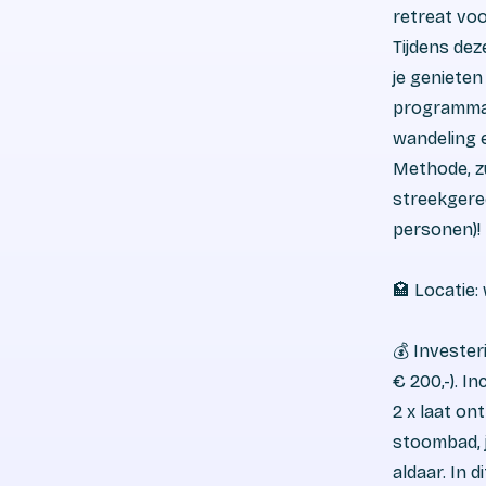
retreat voo
Tijdens dez
je genieten
programma s
wandeling 
Methode, zu
streekgerec
personen)!
🏩 Locatie:
💰 Invester
€ 200,-). I
2 x laat on
stoombad, j
aldaar. In 